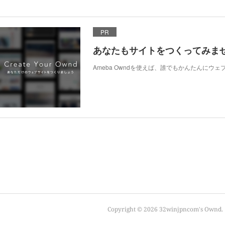
PR
あなたもサイトをつくってみま
Ameba Owndを使えば、誰でもかんたんにウ
Copyright ©
2026
32winjpncom's Ownd
.